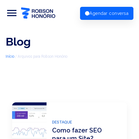
menu
Agendar conversa
Blog
Início
/
Arquivos para Robson Honório
DESTAQUE
Como fazer SEO
para um Site?