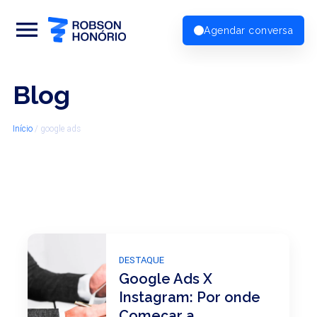
menu
Agendar conversa
Blog
Início
/
google ads
DESTAQUE
Google Ads X
Instagram: Por onde
Começar a