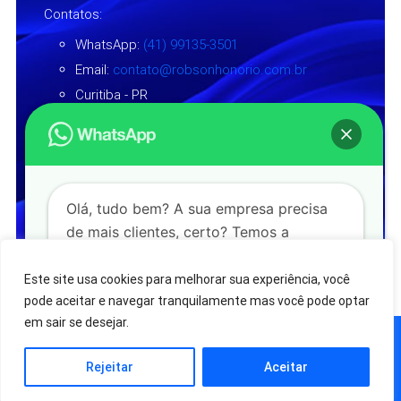
Contatos:
WhatsApp:
(41) 99135-3501
Email:
contato@robsonhonorio.com.br
Curitiba - PR
Siga nas redes sociais:
Olá, tudo bem? A sua empresa precisa
de mais clientes, certo? Temos a
© 2025-2026 Todos os direitos reservados à RHS
MARKETING.
Política de Privacidade
| Criação:
TOSS
estratégia adequada para o seu negócio.
STUDIO
.
Fale conosco!
Este site usa cookies para melhorar sua experiência, você
pode aceitar e navegar tranquilamente mas você pode optar
em sair se desejar.
Falar pelo WhatsApp
Rejeitar
Aceitar