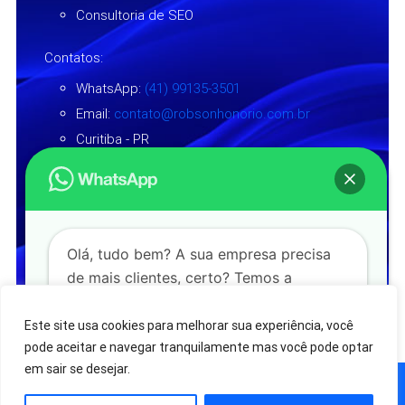
Consultoria de SEO
Contatos:
WhatsApp:
(41) 99135-3501
Email:
contato@robsonhonorio.com.br
Curitiba - PR
Siga nas redes sociais:
Olá, tudo bem? A sua empresa precisa
de mais clientes, certo? Temos a
© 2025-2026 Todos os direitos reservados à RHS
MARKETING.
Política de Privacidade
| Criação:
TOSS
estratégia adequada para o seu negócio.
STUDIO
.
Fale conosco!
Este site usa cookies para melhorar sua experiência, você
pode aceitar e navegar tranquilamente mas você pode optar
em sair se desejar.
Falar pelo WhatsApp