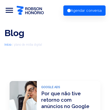
menu
Agendar conversa
Blog
Início
/
plano de mídia digital
GOOGLE ADS
Por que não tive
retorno com
anúncios no Google